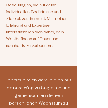
Betreuung an, die auf deine
individuellen Bedürfnisse und
Ziele abgestimmt ist. Mit meiner
Erfahrung und Expertise
unterstütze ich dich dabei, dein
Wohlbefinden auf Dauer und
nachhaltig zu verbessern.
24/7 Support
Neben den wöchentlichen
Coachings erwartet dich ein 24/7
Ich freue mich darauf, dich auf
Whatsapp Support, um brennende
deinem Weg zu begleiten und
Themen zu klären.
gemeinsam an deinem
Denn ich weiß, dass Veränderungen
schmerzhaft und anstrengend sind
persönlichen Wachstum zu