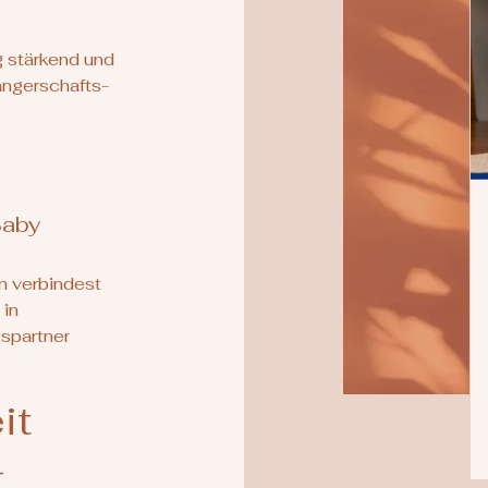
g stärkend und
angerschafts-
Baby
n verbindest
 in
spartner
it
-